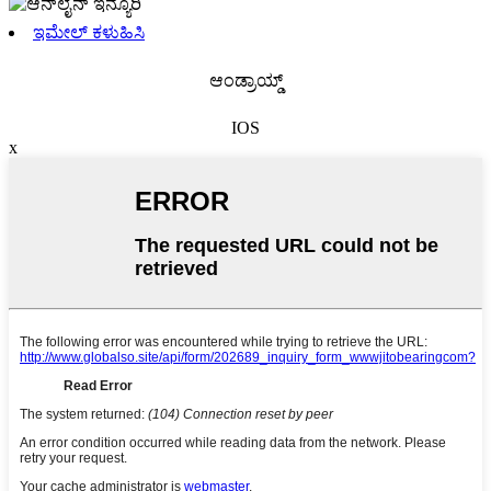
ಇಮೇಲ್ ಕಳುಹಿಸಿ
ಆಂಡ್ರಾಯ್ಡ್
IOS
x