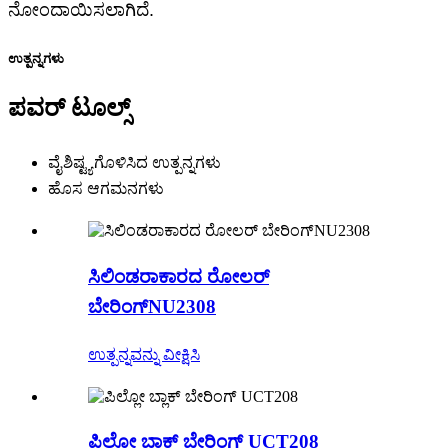
ನೋಂದಾಯಿಸಲಾಗಿದೆ.
ಉತ್ಪನ್ನಗಳು
ಪವರ್ ಟೂಲ್ಸ್
ವೈಶಿಷ್ಟ್ಯಗೊಳಿಸಿದ ಉತ್ಪನ್ನಗಳು
ಹೊಸ ಆಗಮನಗಳು
ಸಿಲಿಂಡರಾಕಾರದ ರೋಲರ್
ಬೇರಿಂಗ್NU2308
ಉತ್ಪನ್ನವನ್ನು ವೀಕ್ಷಿಸಿ
ಪಿಲ್ಲೋ ಬ್ಲಾಕ್ ಬೇರಿಂಗ್ UCT208