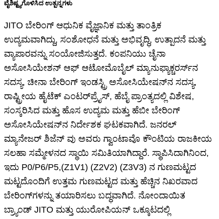
ವೈಶಿಷ್ಟ್ಯಗೊಳಿಸಿದ ಉತ್ಪನ್ನಗಳು
JITO ಬೇರಿಂಗ್ ಆಧುನಿಕ ವೈಜ್ಞಾನಿಕ ಮತ್ತು ತಾಂತ್ರಿಕ
ಉದ್ಯಮವಾಗಿದ್ದು, ಸಂಶೋಧನೆ ಮತ್ತು ಅಭಿವೃದ್ಧಿ, ಉತ್ಪಾದನೆ ಮತ್ತು
ವ್ಯಾಪಾರವನ್ನು ಸಂಯೋಜಿಸುತ್ತದೆ. ಕಂಪನಿಯು ಚೈನಾ
ಅಸೋಸಿಯೇಶನ್ ಆಫ್ ಆಟೋಮೊಬೈಲ್ ಮ್ಯಾನುಫ್ಯಾಕ್ಚರರ್ಸ್‌ನ
ಸದಸ್ಯ, ಚೀನಾ ಬೇರಿಂಗ್ ಇಂಡಸ್ಟ್ರಿ ಅಸೋಸಿಯೇಷನ್‌ನ ಸದಸ್ಯ,
ರಾಷ್ಟ್ರೀಯ ಹೈಟೆಕ್ ಎಂಟರ್‌ಪ್ರೈಸ್, ಹೆಬೈ ಪ್ರಾಂತ್ಯದಲ್ಲಿ ವಿಶೇಷ,
ಸಂಸ್ಕರಿಸಿದ ಮತ್ತು ಹೊಸ ಉದ್ಯಮ ಮತ್ತು ಹೆಬೀ ಬೇರಿಂಗ್
ಅಸೋಸಿಯೇಷನ್‌ನ ನಿರ್ದೇಶಕ ಘಟಕವಾಗಿದೆ. ಜನರಲ್
ಮ್ಯಾನೇಜರ್ ಶಿಜೆನ್ ವು ಅವರು ಗ್ವಾಂಟಾವೊ ಕೌಂಟಿಯ ರಾಜಕೀಯ
ಸಲಹಾ ಸಮ್ಮೇಳನದ ಸ್ಥಾಯಿ ಸಮಿತಿಯಾಗಿದ್ದಾರೆ. ಸ್ಥಾಪಿಸಿದಾಗಿನಿಂದ,
ಇದು P0/P6/P5,(Z1V1) (Z2V2) (Z3V3) ನ ಗುಣಮಟ್ಟದ
ಮಟ್ಟದೊಂದಿಗೆ ಉತ್ತಮ ಗುಣಮಟ್ಟದ ಮತ್ತು ಹೆಚ್ಚಿನ ನಿಖರವಾದ
ಬೇರಿಂಗ್‌ಗಳನ್ನು ತಯಾರಿಸಲು ಬದ್ಧವಾಗಿದೆ. ನೋಂದಾಯಿತ
ಬ್ರ್ಯಾಂಡ್ JITO ಮತ್ತು ಯುರೋಪಿಯನ್ ಒಕ್ಕೂಟದಲ್ಲಿ